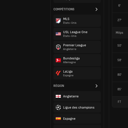
6'
COMPÉTITIONS
MLS
27'
États-Unis
USL League One
Mitps
États-Unis
Premier League
50'
Angleterre
Bundesliga
58'
Allemagne
LaLiga
80'
Espagne
RÉGION
85'
Angleterre
FT
Ligue des champions
Espagne