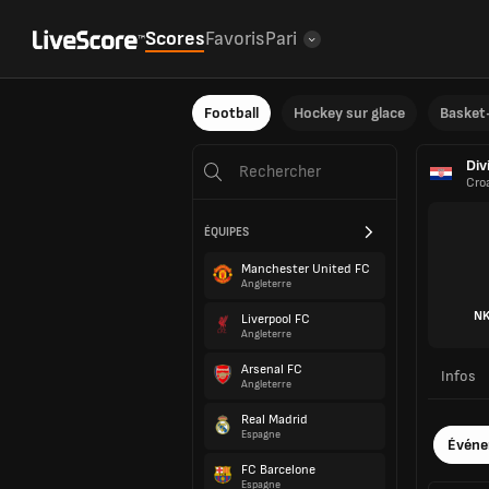
Scores
Favoris
Pari
Football
Hockey sur glace
Basket-
Div
Cro
ÉQUIPES
Manchester United FC
Angleterre
NK
Liverpool FC
Angleterre
Arsenal FC
Infos
Angleterre
Real Madrid
Espagne
Évén
FC Barcelone
Espagne