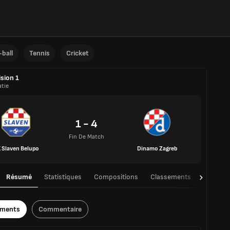
ball
Tennis
Cricket
ision 1
atie
1 - 4
Fin De Match
 Slaven Belupo
Dinamo Zagreb
Résumé
Statistiques
Compositions
Classements
TàT
ements
Commentaire