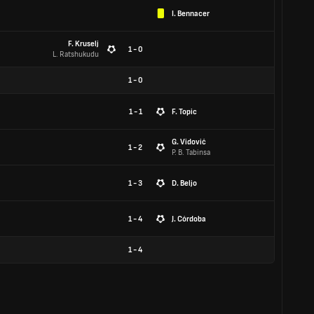
I. Bennacer
F. Kruselj
1 - 0
L. Ratshukudu
1
-
0
1 - 1
F. Topic
G. Vidović
1 - 2
P. B. Tabinsa
1 - 3
D. Beljo
1 - 4
J. Córdoba
1
-
4