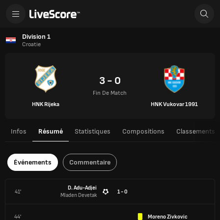
Division 1
Croatie
3 - 0
Fin De Match
HNK Rijeka
HNK Vukovar 1991
Infos
Résumé
Statistiques
Compositions
Classements
Événements
Commentaire
D. Adu-Adjei
41'
1 - 0
Mladen Devetak
44'
Moreno Zivkovic