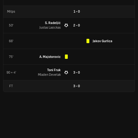
Mitps
1
-
0
S. Radeljić
50'
2 - 0
Justas Lasickas
66'
Jakov Gurlica
75'
A. Majstorovic
Toni Fruk
90 + 4'
3 - 0
Mladen Devetak
FT
3
-
0