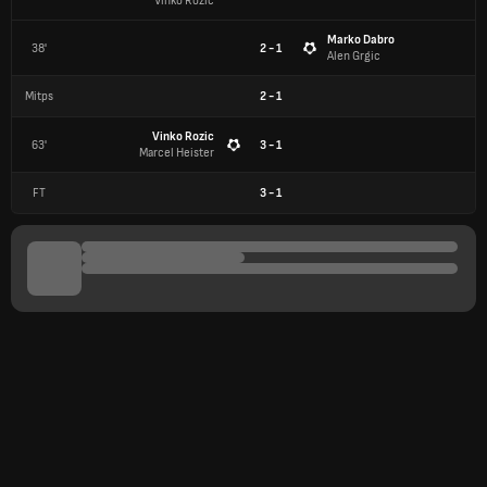
Vinko Rozic
Marko Dabro
38'
2 - 1
Alen Grgic
Mitps
2
-
1
Vinko Rozic
63'
3 - 1
Marcel Heister
FT
3
-
1