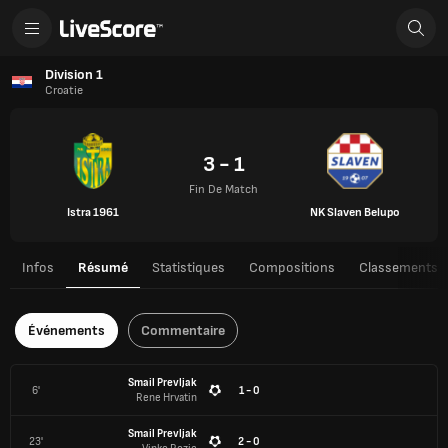
Division 1
Croatie
3 - 1
Fin De Match
Istra 1961
NK Slaven Belupo
Infos
Résumé
Statistiques
Compositions
Classements
Événements
Commentaire
Smail Prevljak
6'
1 - 0
Rene Hrvatin
Smail Prevljak
23'
2 - 0