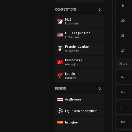
9'
COMPÉTITIONS
MLS
20'
États-Unis
USL League One
35'
États-Unis
Premier League
37'
Angleterre
Bundesliga
Mitps
Allemagne
LaLiga
52'
Espagne
RÉGION
53'
Angleterre
61'
Ligue des champions
Espagne
80'