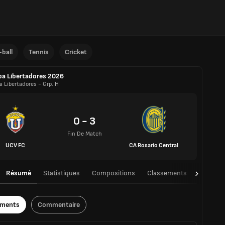
ball
Tennis
Cricket
a Libertadores 2026
a Libertadores - Grp. H
0 - 3
Fin De Match
UCV FC
CA Rosario Central
Résumé
Statistiques
Compositions
Classements
TàT
ements
Commentaire