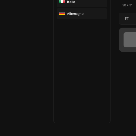
Italie
90 + 3'
Allemagne
FT