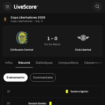
Copa Libertadores 2026
Copa Libertadores - Grp. H
1 - 0
Fin De Match
CA Rosario Central
Club Libertad
Infos
Résumé
Statistiques
Compositions
Classements
Événements
Commentaire
18'
Gustavo Aguilar
33'
Gonzalo Sandez