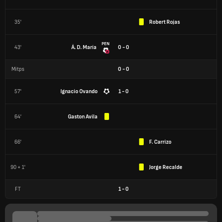
35'
Robert Rojas
PEN
43'
Á. D. María
0 - 0
Mitps
0
-
0
57'
Ignacio Ovando
1 - 0
64'
Gaston Avila
66'
F. Carrizo
90 + 1'
Jorge Recalde
FT
1
-
0