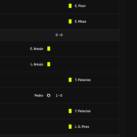
E. Piovi
E. Meza
0
-
0
E. Araujo
L. Araujo
T. Palacios
Pedro
1 - 0
T. Palacios
L. G. Pirez