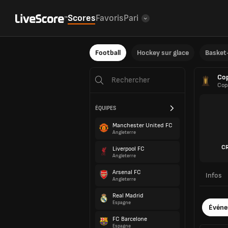
Scores
Favoris
Pari
Football
Hockey sur glace
Basket-
Cop
Cop
ÉQUIPES
Manchester United FC
Angleterre
CR
Liverpool FC
Angleterre
Arsenal FC
Infos
Angleterre
Real Madrid
Espagne
Évén
FC Barcelone
Espagne