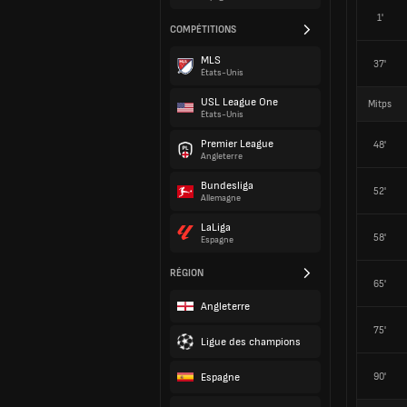
1'
COMPÉTITIONS
MLS
37'
États-Unis
USL League One
Mitps
États-Unis
Premier League
48'
Angleterre
Bundesliga
52'
Allemagne
LaLiga
58'
Espagne
RÉGION
65'
Angleterre
75'
Ligue des champions
Espagne
90'