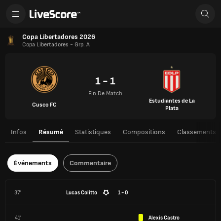
Copa Libertadores 2026
Copa Libertadores - Grp. A
1 - 1
Fin De Match
Estudiantes de La
Cusco FC
Plata
Infos
Résumé
Statistiques
Compositions
Classements
Événements
Commentaire
37'
Lucas Colitto
1 - 0
41'
Alexis Castro