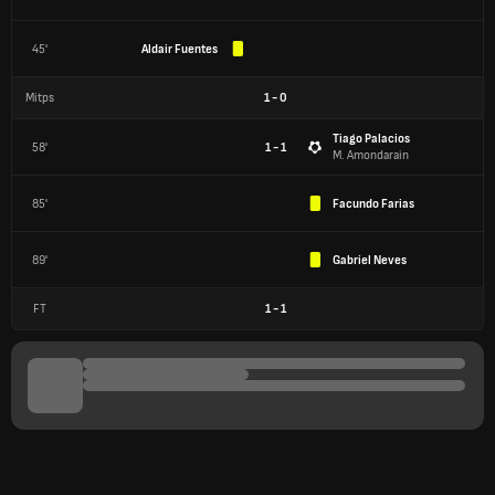
45'
Aldair Fuentes
Mitps
1
-
0
Tiago Palacios
58'
1 - 1
M. Amondarain
85'
Facundo Farias
89'
Gabriel Neves
FT
1
-
1