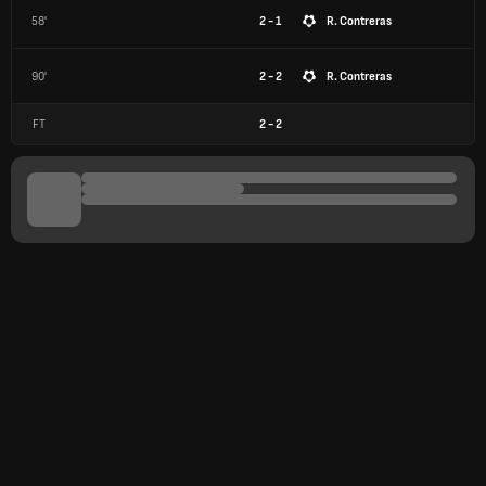
58'
2 - 1
R. Contreras
90'
2 - 2
R. Contreras
FT
2
-
2