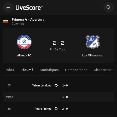
Primera A - Apertura
Colombie
2 - 2
Fin De Match
Alianza FC
Los Millonarios
Infos
Résumé
Statistiques
Compositions
Classements
45'
Yeiner Londono
1 - 0
Mitps
1
-
0
56'
Pedro Franco
2 - 0