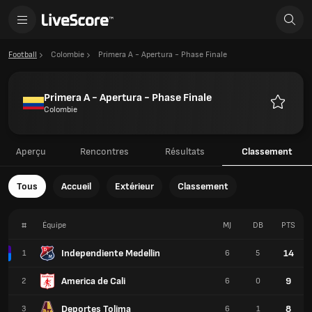
Football
Colombie
Primera A - Apertura - Phase Finale
Primera A - Apertura - Phase Finale
Colombie
Favoris
Aperçu
Rencontres
Résultats
Classement
Tous
Accueil
Extérieur
Classement
#
Équipe
MJ
DB
PTS
Independiente Medellin
14
1
6
5
America de Cali
9
2
6
0
Deportes Tolima
8
3
6
1