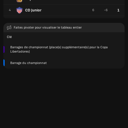
CD Junior
1
4
6
-6
Faites pivoter pour visualiser le tableau entier
Clé
Barrages de championnat (place(s) supplémentaire(s) pour la Copa
Libertadores)
Barrage du championnat