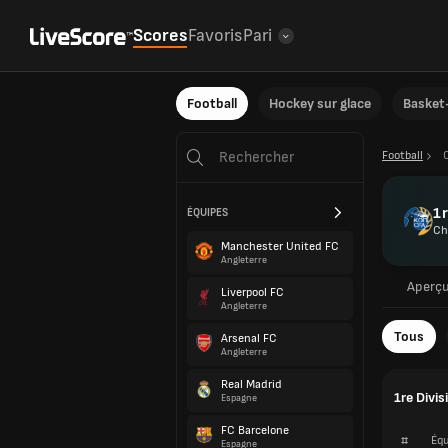
Scores
Favoris
Pari
Football
Hockey sur glace
Basket-
Football
1r
ÉQUIPES
Ch
Manchester United FC
Angleterre
Aperç
Liverpool FC
Angleterre
Tous
Arsenal FC
Angleterre
Real Madrid
1re Divi
Espagne
FC Barcelone
#
Équ
Espagne