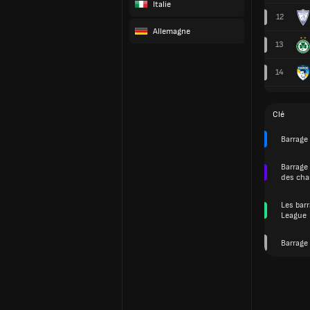
Italie
12
Allemagne
13
14
Clé
Barrage
Barrage 
des cha
Les bar
League
Barrage 