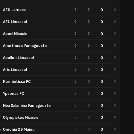
AEK Larnaca
0
0
0
0
0
AEL Limassol
0
0
0
0
0
Apoel Nicosie
0
0
0
0
0
Anorthosis Famagouste
0
0
0
0
0
Apollon Limassol
0
0
0
0
0
Aris Limassol
0
0
0
0
0
Karmiotissa FC
0
0
0
0
0
Ypsonas FC
0
0
0
0
0
Nea Salamina Famagouste
0
0
0
0
0
Olympiakos Nicosie
0
0
0
0
0
Omonia 29 Maiou
0
0
0
0
0