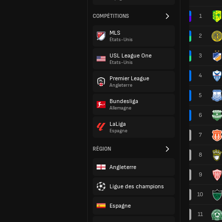
1
COMPÉTITIONS
MLS
2
États-Unis
USL League One
3
États-Unis
4
Premier League
Angleterre
5
Bundesliga
Allemagne
6
LaLiga
Espagne
7
RÉGION
8
Angleterre
9
Ligue des champions
10
Espagne
11