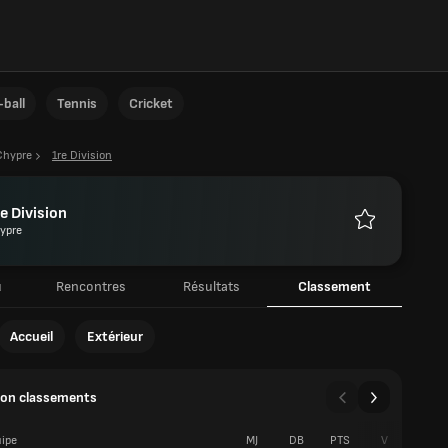
ball
Tennis
Cricket
Chypre
1re Division
e Division
ypre
Favoris
u
Rencontres
Résultats
Classement
Accueil
Extérieur
sion classements
ipe
MJ
DB
PTS
V
N