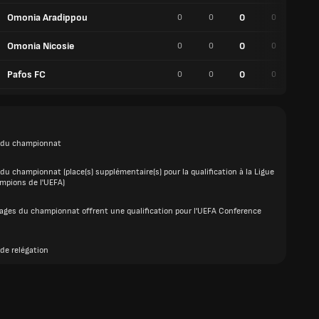
Omonia Aradippou
0
0
0
0
0
Omonia Nicosie
0
0
0
0
0
Pafos FC
0
0
0
0
0
 du championnat
du championnat (place(s) supplémentaire(s) pour la qualification à la Ligue
mpions de l'UEFA)
rages du championnat offrent une qualification pour l'UEFA Conference
de relégation