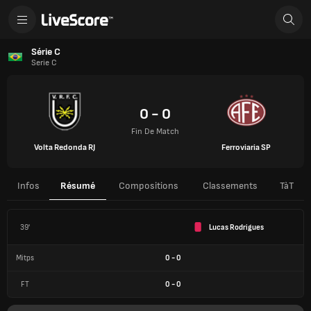
Série C
Serie C
0 - 0
Fin De Match
Volta Redonda RJ
Ferroviaria SP
Infos
Résumé
Compositions
Classements
TàT
39'
Lucas Rodrigues
Mitps
0
-
0
FT
0
-
0