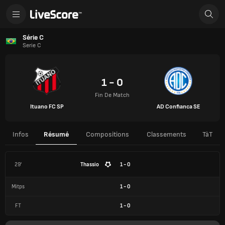
Série C
Serie C
1 - 0
Fin De Match
Ituano FC SP
AD Confianca SE
Infos
Résumé
Compositions
Classements
TàT
29'
Thassio
1 - 0
Mitps
1
-
0
FT
1
-
0