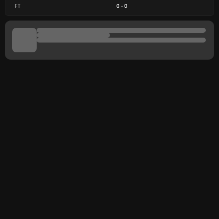
FT
0
-
0