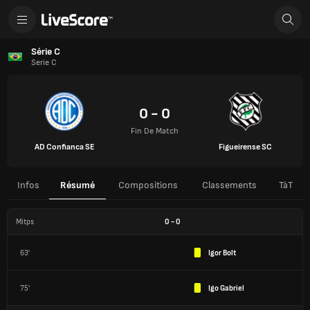
Série C
Serie C
0 - 0
Fin De Match
AD Confianca SE
Figueirense SC
Infos
Résumé
Compositions
Classements
TàT
Mitps
0
-
0
63'
Igor Bolt
75'
Igo Gabriel