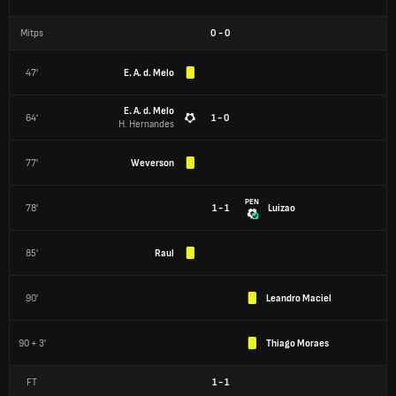
Mitps
0
-
0
47'
E. A. d. Melo
E. A. d. Melo
64'
1 - 0
H. Hernandes
77'
Weverson
PEN
78'
1 - 1
Luizao
85'
Raul
90'
Leandro Maciel
90 + 3'
Thiago Moraes
FT
1
-
1