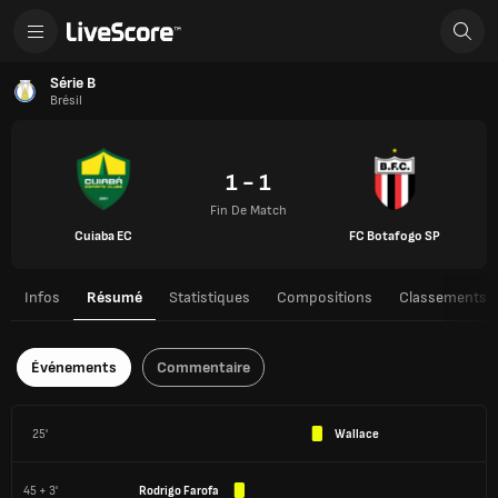
Série B
Brésil
1 - 1
Fin De Match
Cuiaba EC
FC Botafogo SP
Infos
Résumé
Statistiques
Compositions
Classements
Événements
Commentaire
25'
Wallace
45 + 3'
Rodrigo Farofa