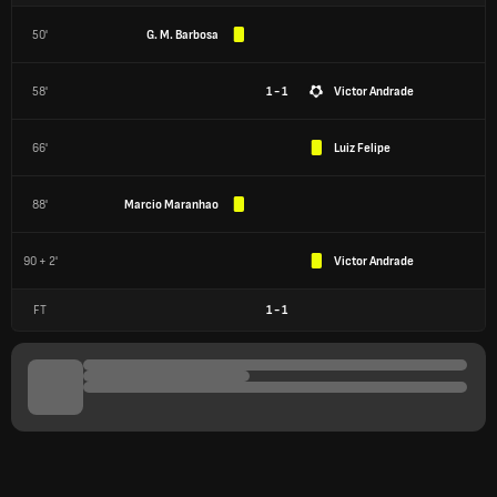
50'
G. M. Barbosa
58'
1 - 1
Victor Andrade
66'
Luiz Felipe
88'
Marcio Maranhao
90 + 2'
Victor Andrade
FT
1
-
1