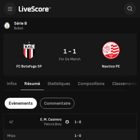
Série B
Brésil
1 - 1
Fin De Match
FC Botafogo SP
Nautico PE
Infos
Résumé
Statistiques
Compositions
Classements
Événements
Commentaire
E. M. Casimiro
42'
1 - 0
Patrick Brey
Mitps
1
-
0