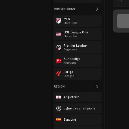
FT
COMPÉTITIONS
MLS
États-Unis
USL League One
États-Unis
Premier League
Angleterre
Bundesliga
Allemagne
LaLiga
Espagne
RÉGION
Angleterre
Ligue des champions
Espagne