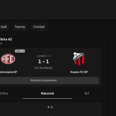
ball
Tennis
Cricket
lista A2
il
AGG
cumulé: 2 - 1
1 - 1
Fin De Match
Ferroviaria SP
Ituano FC SP
Résultat uniquement
Infos
Résumé
TàT
1
-
1