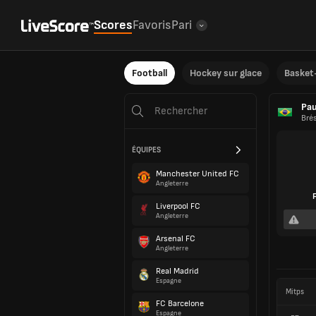
Scores
Favoris
Pari
Football
Hockey sur glace
Basket-
Pau
Brés
ÉQUIPES
Manchester United FC
Angleterre
Liverpool FC
Angleterre
Arsenal FC
Angleterre
Real Madrid
Espagne
Mitps
FC Barcelone
Espagne