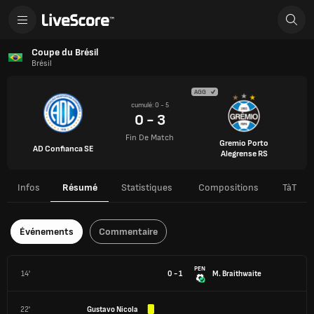
Coupe du Brésil
Brésil
AGG
cumulé: 0 - 5
0 - 3
Fin De Match
Gremio Porto
AD Confianca SE
Alegrense RS
Infos
Résumé
Statistiques
Compositions
TàT
Événements
Commentaire
PEN
14'
0 - 1
M. Braithwaite
22'
Gustavo Nicola