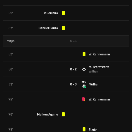
29'
P. Ferreira
37'
Gabriel Souza
Mitps
0
-
1
52'
W. Kannemann
M. Braithwaite
58'
0 - 2
Willian
PEN
71'
0 - 3
Willian
75'
W. Kannemann
78'
Maikon Aquino
79'
Tiago