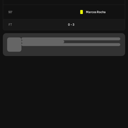
90'
Marcos Rocha
FT
0
-
3