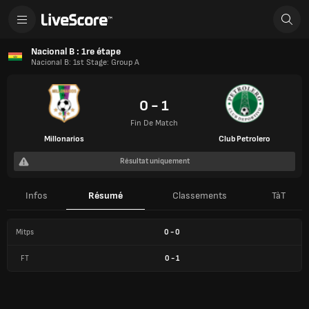
Nacional B : 1re étape
Nacional B: 1st Stage: Group A
0 - 1
Fin De Match
Millonarios
Club Petrolero
Résultat uniquement
Infos
Résumé
Classements
TàT
Mitps
0
-
0
FT
0
-
1