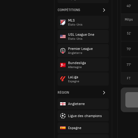
40'
COMPÉTITIONS
Mitps
MLS
États-Unis
51'
USL League One
États-Unis
Premier League
70'
Angleterre
Bundesliga
77'
Allemagne
LaLiga
FT
Espagne
RÉGION
Angleterre
Ligue des champions
Espagne