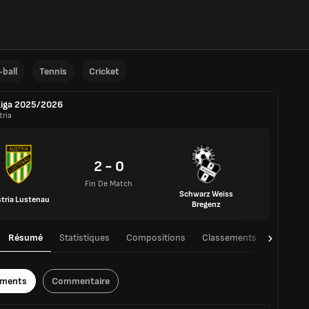
ball
Tennis
Cricket
Liga 2025/2026
tria
2 - 0
Fin De Match
Schwarz Weiss
tria Lustenau
Bregenz
Résumé
Statistiques
Compositions
Classements
TàT
ements
Commentaire