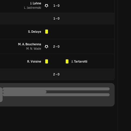
J. Lahne
1 - 0
L. Jastremski
1
-
0
S. Delaye
M. A. Bouchenna
2 - 0
M. N. Wade
R. Voisine
J. Tartarotti
2
-
0