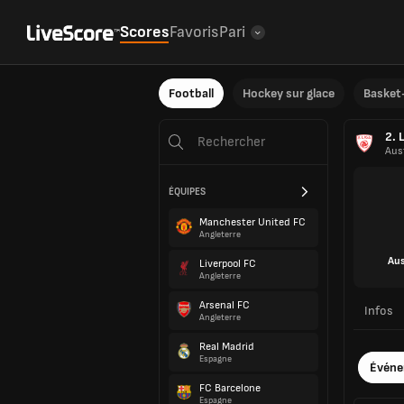
Scores
Favoris
Pari
Football
Hockey sur glace
Basket-
2. 
Aus
ÉQUIPES
Manchester United FC
Angleterre
Aus
Liverpool FC
Angleterre
Arsenal FC
Infos
Angleterre
Real Madrid
Espagne
Évén
FC Barcelone
Espagne