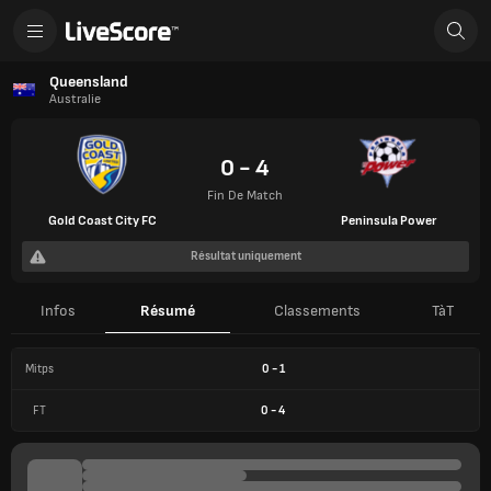
Queensland
Australie
0 - 4
Fin De Match
Gold Coast City FC
Peninsula Power
Résultat uniquement
Infos
Résumé
Classements
TàT
Mitps
0
-
1
FT
0
-
4