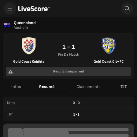
Queensland
Australie
1 - 1
Fin De Match
Gold Coast Knights
Gold Coast City FC
Résultat uniquement
Infos
Résumé
Classements
TàT
Mitps
0
-
0
FT
1
-
1