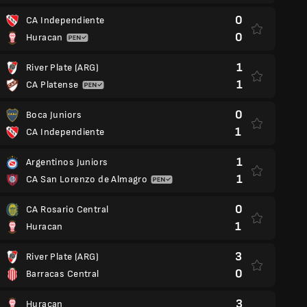
0
CA Independiente
0
Huracan
1
River Plate (ARG)
1
CA Platense
0
Boca Juniors
1
CA Independiente
1
Argentinos Juniors
1
CA San Lorenzo de Almagro
0
CA Rosario Central
1
Huracan
3
River Plate (ARG)
0
Barracas Central
3
Huracan