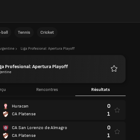
ball
Tennis
Cricket
Argentine
Liga Profesional: Apertura Playoff
ga Profesional: Apertura Playoff
gentine
Favoris
rçu
Rencontres
Résultats
0
Huracan
1
CA Platense
0
CA San Lorenzo de Almagro
1
CA Platense