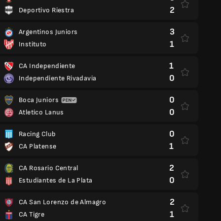
2
Deportivo Riestra
3
Argentinos Juniors
1
Instituto
1
CA Independiente
0
Independiente Rivadavia
0
Boca Juniors
0
Atletico Lanus
0
Racing Club
1
CA Platense
2
CA Rosario Central
0
Estudiantes de La Plata
2
CA San Lorenzo de Almagro
1
CA Tigre