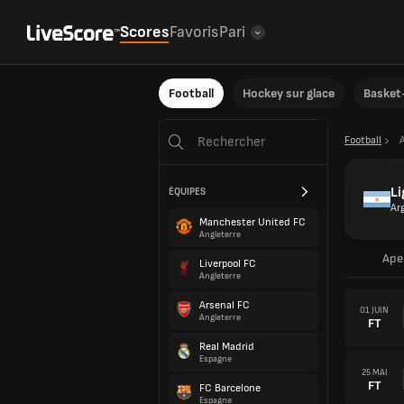
Scores
Favoris
Pari
Football
Hockey sur glace
Basket-
Football
Li
ÉQUIPES
Ar
Manchester United FC
Angleterre
Ape
Liverpool FC
Angleterre
Arsenal FC
01 JUIN
Angleterre
FT
Real Madrid
Espagne
25 MAI
FT
FC Barcelone
Espagne