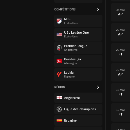
COMPÉTITIONS
24 MAI
AP
MLS
États-Unis
20 MAI
USL League One
AP
États-Unis
Premier League
20 MAI
Angleterre
FT
Bundesliga
Allemagne
19 MAI
LaLiga
AP
Espagne
RÉGION
18 MAI
FT
Angleterre
Ligue des champions
12 MAI
FT
Espagne
11 MAI