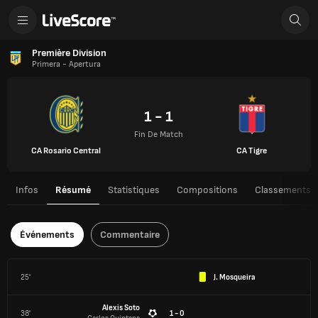
Première Division
Primera - Apertura
1 - 1
Fin De Match
CA Rosario Central
CA Tigre
Infos
Résumé
Statistiques
Compositions
Classements
Événements
Commentaire
25'
J. Mosqueira
Alexis Soto
38'
1 - 0