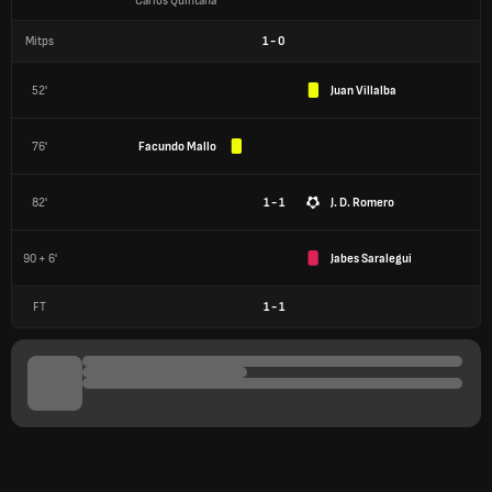
Carlos Quintana
Mitps
1
-
0
52'
Juan Villalba
76'
Facundo Mallo
82'
1 - 1
J. D. Romero
90 + 6'
Jabes Saralegui
FT
1
-
1