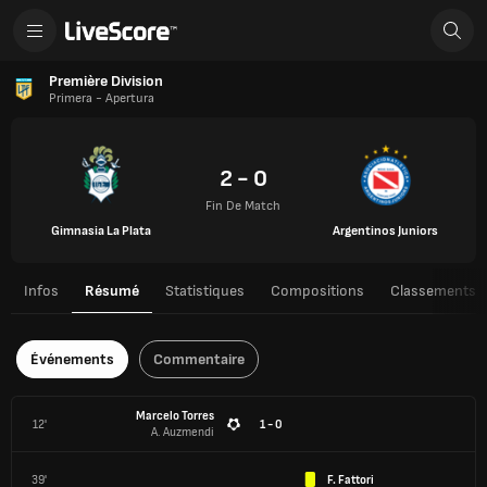
Première Division
Primera - Apertura
2 - 0
Fin De Match
Gimnasia La Plata
Argentinos Juniors
Infos
Résumé
Statistiques
Compositions
Classements
Événements
Commentaire
Marcelo Torres
12'
1 - 0
A. Auzmendi
39'
F. Fattori