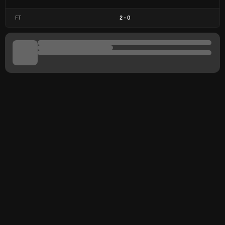
FT
2
-
0