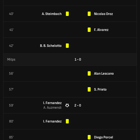
40'
A. Steimbach
Nicolas Oroz
41'
F. Alvarez
42'
B. B. Schelotto
Mitps
1
-
0
56'
Alan Lescano
57'
S. Prieto
I. Fernandez
59'
2 - 0
A. Auzmendi
80'
I. Fernandez
85'
Diego Porcel