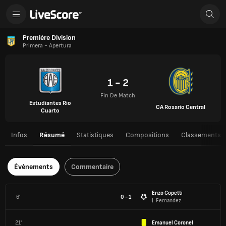
Première Division
Primera - Apertura
1 - 2
Fin De Match
Estudiantes Rio
CA Rosario Central
Cuarto
Infos
Résumé
Statistiques
Compositions
Classements
Événements
Commentaire
Enzo Copetti
6'
0 - 1
J. Fernandez
21'
Emanuel Coronel