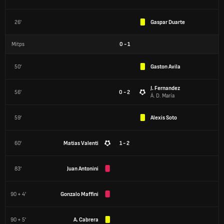
26'
Gaspar Duarte
Mitps
0
-
1
50'
Gaston Avila
J. Fernandez
56'
0 - 2
Á. D. María
59'
Alexis Soto
60'
Matias Valenti
1 - 2
83'
Juan Antonini
90 + 4'
Gonzalo Maffini
90 + 5'
A. Cabrera