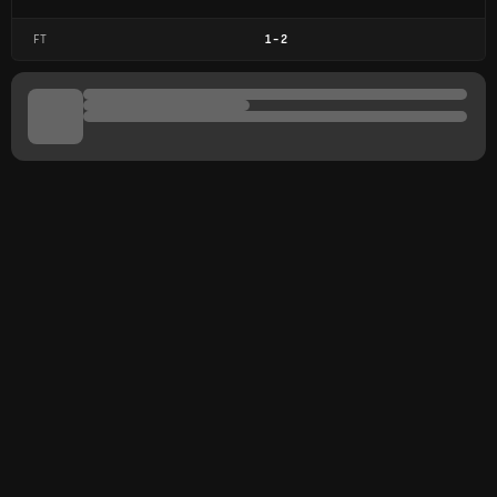
FT
1
-
2