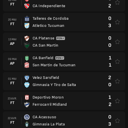
FT
2
CA Independiente
0
Talleres de Cordoba
20 MAI
FT
3
Atletico Tucuman
0
CA Platense
13 MAI
AP
0
CA San Martin
1
CA Banfield
09 MAI
AP
1
San Martin de Tucuman
2
Velez Sarsfield
01 MAI
FT
0
Gimnasia Y Tiro de Salta
1
Deportivo Moron
23 AVR.
FT
2
Ferrocarril Midland
0
CA Acassuso
22 AVR.
FT
3
Gimnasia La Plata