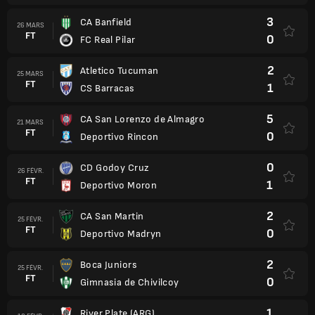
3
CA Banfield
26 MARS
FT
0
FC Real Pilar
2
Atletico Tucuman
25 MARS
FT
1
CS Barracas
5
CA San Lorenzo de Almagro
21 MARS
FT
0
Deportivo Rincon
0
CD Godoy Cruz
26 FÉVR.
FT
1
Deportivo Moron
2
CA San Martin
25 FÉVR.
FT
0
Deportivo Madryn
2
Boca Juniors
25 FÉVR.
FT
0
Gimnasia de Chivilcoy
1
River Plate (ARG)