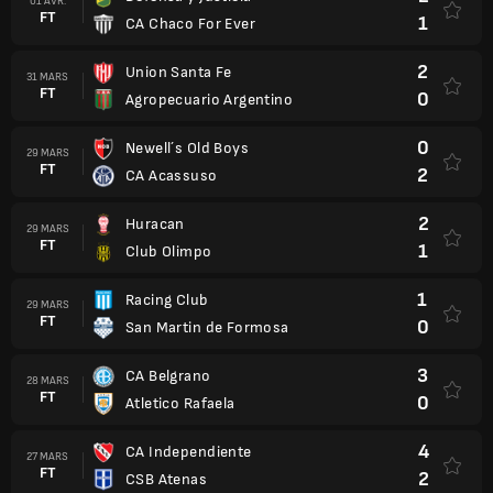
01 AVR.
FT
1
CA Chaco For Ever
2
Union Santa Fe
31 MARS
FT
0
Agropecuario Argentino
0
Newell´s Old Boys
29 MARS
FT
2
CA Acassuso
2
Huracan
29 MARS
FT
1
Club Olimpo
1
Racing Club
29 MARS
FT
0
San Martin de Formosa
3
CA Belgrano
28 MARS
FT
0
Atletico Rafaela
4
CA Independiente
27 MARS
FT
2
CSB Atenas