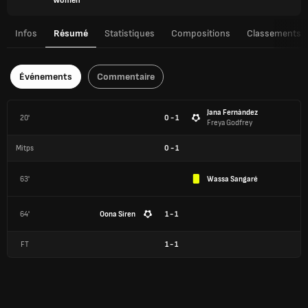
Women
Infos
Résumé
Statistiques
Compositions
Classements
Événements
Commentaire
Jana Fernàndez
20'
0 - 1
Freya Godfrey
Mitps
0
-
1
63'
Wassa Sangaré
64'
Oona Siren
1 - 1
FT
1
-
1