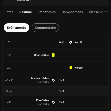
Albion WFC
Infos
Résumé
Statistiques
Compositions
Classements
Événements
Commentaire
5'
0 - 1
Kerolin
14'
Charlie Rule
29'
Kerolin
Madison Haley
45 + 2'
1 - 1
Fran Kirby
Mitps
1
-
1
Kiko Seike
47'
2 - 1
Fran Kirby