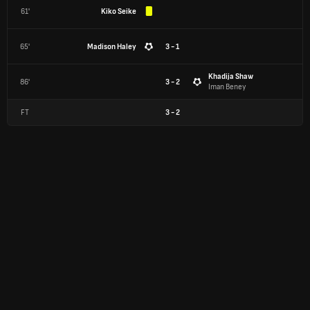
61'
Kiko Seike
65'
Madison Haley
3 - 1
Khadija Shaw
86'
3 - 2
Iman Beney
FT
3
-
2