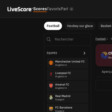
Scores
Favoris
Pari
Football
Hockey sur glace
Basket-
Football
C
ÉQUIPES
An
Manchester United FC
Angleterre
Aperç
Liverpool FC
Angleterre
Arsenal FC
Angleterre
Real Madrid
Espagne
FC Barcelone
Espagne