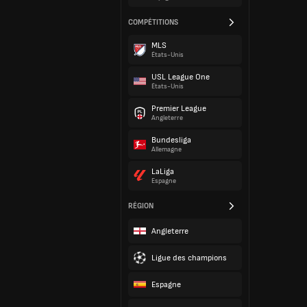
COMPÉTITIONS
MLS
États-Unis
USL League One
États-Unis
Premier League
Angleterre
Bundesliga
Allemagne
LaLiga
Espagne
RÉGION
Angleterre
Ligue des champions
Espagne