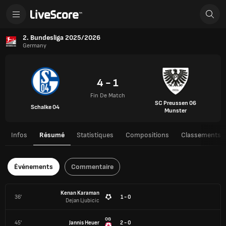
2. Bundesliga 2025/2026
Germany
4 - 1
Fin De Match
SC Preussen 06
Schalke 04
Munster
Infos
Résumé
Statistiques
Compositions
Classements
Événements
Commentaire
Kenan Karaman
36'
1 - 0
Dejan Ljubicic
OG
45'
Jannis Heuer
2 - 0