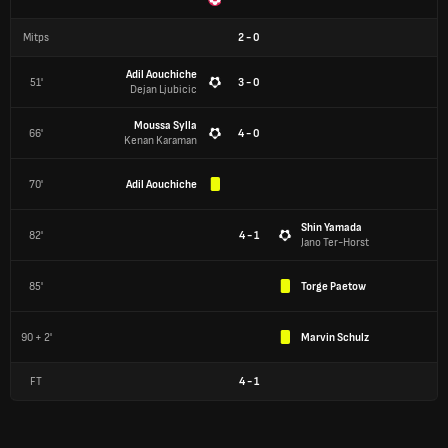
Mitps
2
-
0
Adil Aouchiche
51'
3 - 0
Dejan Ljubicic
Moussa Sylla
66'
4 - 0
Kenan Karaman
70'
Adil Aouchiche
Shin Yamada
82'
4 - 1
Jano Ter-Horst
85'
Torge Paetow
90 + 2'
Marvin Schulz
FT
4
-
1