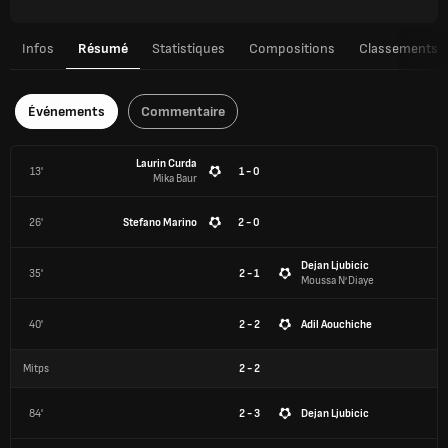
Infos
Résumé
Statistiques
Compositions
Classements
Événements
Commentaire
Laurin Curda
13'
1 - 0
Mika Baur
26'
Stefano Marino
2 - 0
Dejan Ljubicic
35'
2 - 1
Moussa N’Diaye
40'
2 - 2
Adil Aouchiche
Mitps
2
-
2
84'
2 - 3
Dejan Ljubicic