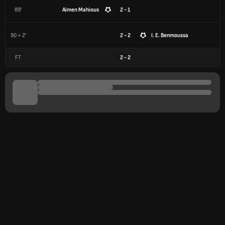
89'
Aimen Mahious
2 - 1
90 + 2'
2 - 2
I. E. Benmoussa
FT
2
-
2