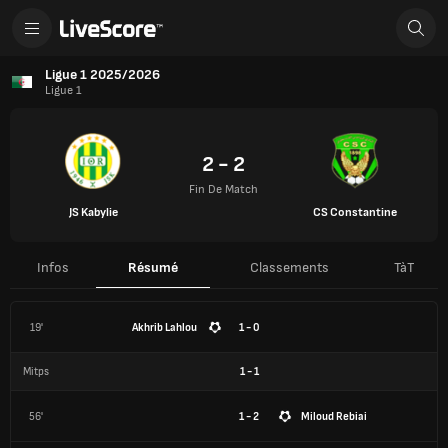
Ligue 1 2025/2026
Ligue 1
2 - 2
Fin De Match
JS Kabylie
CS Constantine
Infos
Résumé
Classements
TàT
19'
Akhrib Lahlou
1 - 0
Mitps
1
-
1
56'
1 - 2
Miloud Rebiai