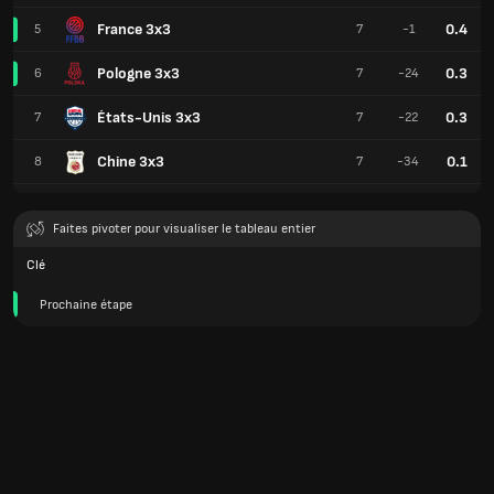
France 3x3
0.4
5
7
-1
Pologne 3x3
0.3
6
7
-24
États-Unis 3x3
0.3
7
7
-22
Chine 3x3
0.1
8
7
-34
Faites pivoter pour visualiser le tableau entier
Clé
Prochaine étape