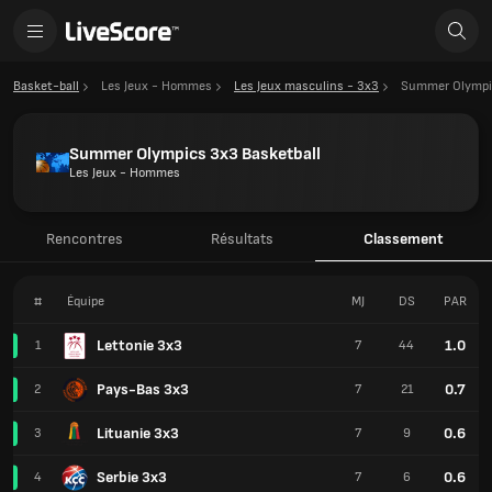
Basket-ball
Les Jeux - Hommes
Les Jeux masculins - 3x3
Summer Olympic
Summer Olympics 3x3 Basketball
Les Jeux - Hommes
Rencontres
Résultats
Classement
#
Équipe
MJ
DS
PAR
Lettonie 3x3
1.0
1
7
44
Pays-Bas 3x3
0.7
2
7
21
Lituanie 3x3
0.6
3
7
9
Serbie 3x3
0.6
4
7
6