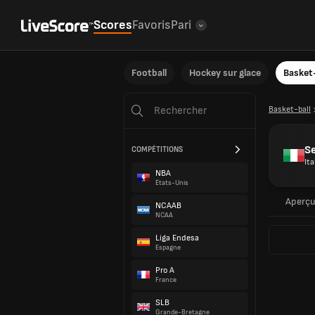
Scores
Favoris
Pari
Football
Hockey sur glace
Basket-
Basket-ball
Se
COMPÉTITIONS
Ita
NBA
États-Unis
Aperç
NCAAB
NCAA
Liga Endesa
Espagne
Pro A
France
SLB
Grande-Bretagne