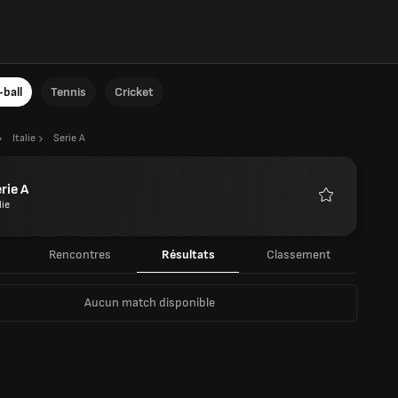
ball
Tennis
Cricket
Italie
Serie A
rie A
lie
Favoris
u
Rencontres
Résultats
Classement
Aucun match disponible