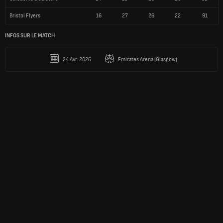
Bristol Flyers
16
27
26
22
91
INFOS SUR LE MATCH
24 Avr. 2026
Emirates Arena (Glasgow)