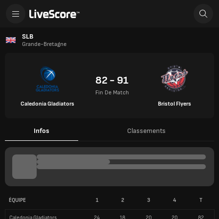
SLB
Grande-Bretagne
82 - 91
Fin De Match
Caledonia Gladiators
Bristol Flyers
Infos
Classements
ÉQUIPE
1
2
3
4
T
Caledonia Gladiators
24
18
20
20
82