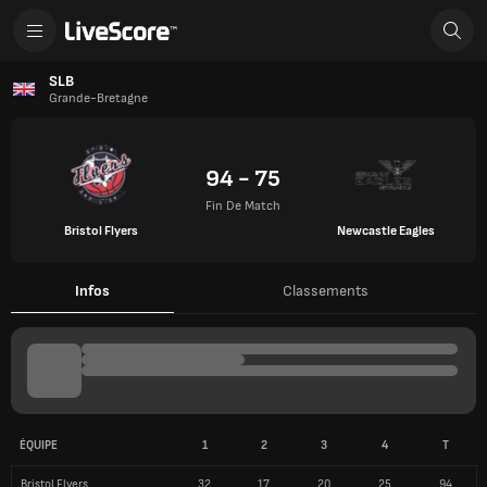
SLB
Grande-Bretagne
94 - 75
Fin De Match
Bristol Flyers
Newcastle Eagles
Infos
Classements
ÉQUIPE
1
2
3
4
T
Bristol Flyers
32
17
20
25
94
Newcastle Eagles
21
23
12
19
75
INFOS SUR LE MATCH