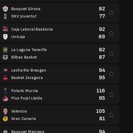
82
Basquet Girona
77
DKV Joventut
92
Caja Laboral Baskonia
89
Unicaja
82
La Laguna Tenerife
87
Bilbao Basket
94
Leche Rio Breogan
95
Basket Zaragoza
116
Polaris Murcia
95
Plus Pujol Lleida
105
Valencia
81
Gran Canaria
94
Basquet Manresa