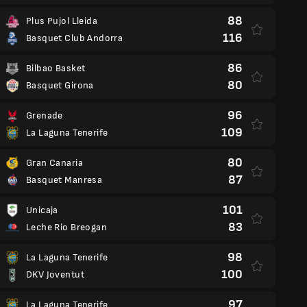
88
Plus Pujol Lleida
116
Basquet Club Andorra
86
Bilbao Basket
80
Basquet Girona
96
Grenade
109
La Laguna Tenerife
80
Gran Canaria
87
Basquet Manresa
101
Unicaja
83
Leche Rio Breogan
98
La Laguna Tenerife
100
DKV Joventut
97
La Laguna Tenerife