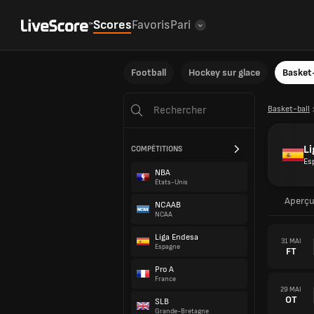
Scores
Favoris
Pari
Football
Hockey sur glace
Basket-
Basket-ball
Li
COMPÉTITIONS
Es
NBA
États-Unis
Aperç
NCAAB
NCAA
Liga Endesa
31 MAI
Espagne
FT
Pro A
France
29 MAI
OT
SLB
Grande-Bretagne