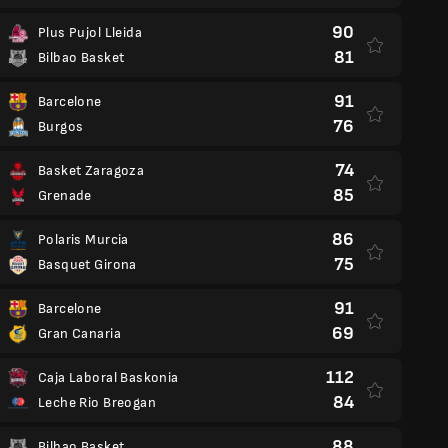
90
Plus Pujol Lleida
81
Bilbao Basket
91
Barcelone
76
Burgos
74
Basket Zaragoza
85
Grenade
86
Polaris Murcia
75
Basquet Girona
91
Barcelone
69
Gran Canaria
112
Caja Laboral Baskonia
84
Leche Rio Breogan
88
Bilbao Basket