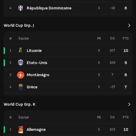
République Dominicaine
8
4
5
-19
World Cup Grp. J
#
Équipe
MJ
DS
PTS
Lituanie
10
1
5
107
États-Unis
9
2
5
109
Monténégro
8
3
5
7
Grèce
7
4
5
-27
World Cup Grp. K
#
Équipe
MJ
DS
PTS
Allemagne
10
1
5
103