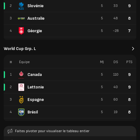
Slovénie
9
2
5
33
Australie
8
3
5
48
Géorgie
7
4
5
-28
World Cup Grp. L
#
Équipe
MJ
DS
PTS
Canada
9
1
5
110
Lettonie
9
2
5
40
Espagne
8
3
5
60
Brésil
8
4
5
19
Faites pivoter pour visualiser le tableau entier