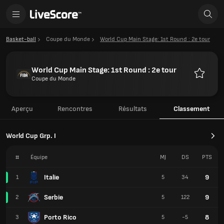
Basket-ball
Coupe du Monde
World Cup Main Stage: 1st Round : 2e tour
World Cup Main Stage: 1st Round : 2e tour
Coupe du Monde
Favoris
Aperçu
Rencontres
Résultats
Classement
World Cup Grp. I
#
Équipe
MJ
DS
PTS
Italie
9
1
5
34
Serbie
9
2
5
122
Porto Rico
8
3
5
-5