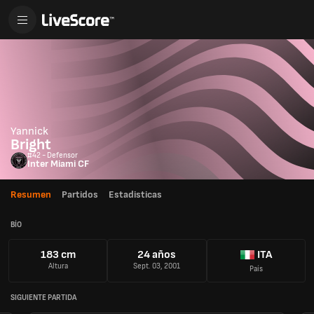
Yannick
Bright
#42 - Defensor
Inter Miami CF
Resumen
Partidos
Estadisticas
BÍO
183 cm
24 años
ITA
Altura
Sept. 03, 2001
País
SIGUIENTE PARTIDA