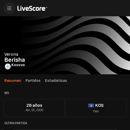
Verona
Berisha
Kosovo
Resumen
Partidos
Estadisticas
BÍO
26 años
KOS
Abr. 05, 2000
País
ÚLTIMA PARTIDA