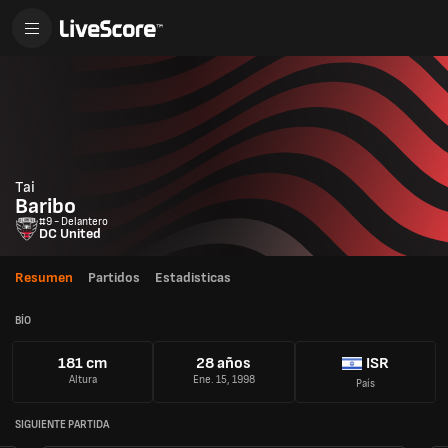
Tai
Baribo
#9 - Delantero
DC United
Resumen
Partidos
Estadisticas
BÍO
181 cm
28 años
ISR
Altura
Ene. 15, 1998
País
SIGUIENTE PARTIDA