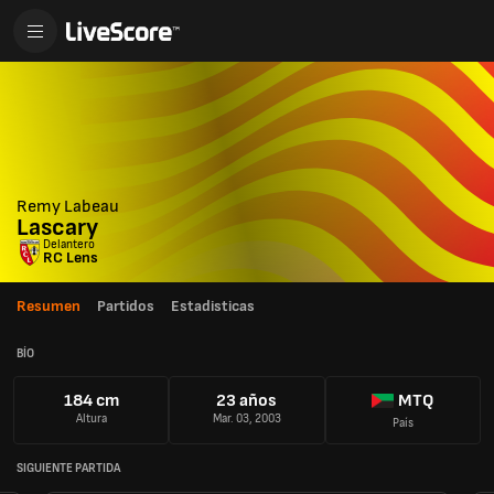
Remy Labeau
Lascary
Delantero
RC Lens
Resumen
Partidos
Estadisticas
BÍO
184 cm
23 años
MTQ
Altura
Mar. 03, 2003
País
SIGUIENTE PARTIDA