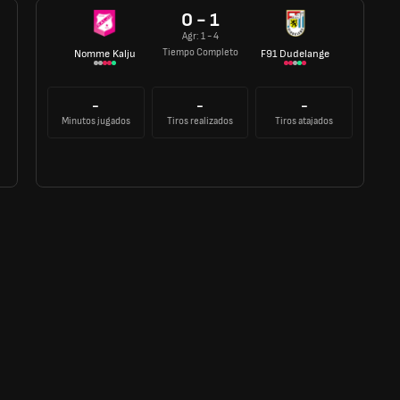
0 - 1
Agr: 1 - 4
Tiempo Completo
Nomme Kalju
F91 Dudelange
-
-
-
Minutos jugados
Tiros realizados
Tiros atajados