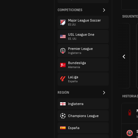
COMPETICIONES
SIGUIENTE
Major League Soccer
EE.UU.
USL League One
EE. UU.
Premier League
Inglaterra
Bundesliga
Alemania
LaLiga
España
REGIÓN
HISTORIA 
Inglaterra
Champions League
I
España
I