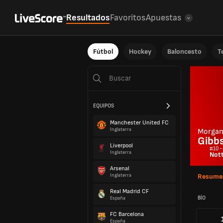
Resultados
Favoritos
Apuestas
Fútbol
Hockey
Baloncesto
T
EQUIPOS
Manchester United FC
Inglaterra
Morga
Gibb
Liverpool
#10 -
Inglaterra
Not
Arsenal
Inglaterra
Resume
Real Madrid CF
BÍO
España
FC Barcelona
España