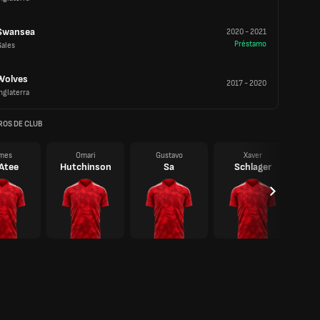
Swansea
2020
-
2021
Préstamo
Gales
Wolves
2017
-
2020
nglaterra
OS DE CLUB
mes
Omari
Gustavo
Xaver
Atee
Hutchinson
Sa
Schlager