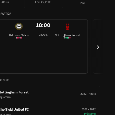
Altura
Ene. 27, 2000
País
 PARTIDA
18:00
08 Ago.
Udinese Calcio
Nottingham Forest
DE CLUB
Nottingham Forest
2022
-
Ahora
nglaterra
Sheffield United FC
2021
-
2022
Préstamo
nglaterra