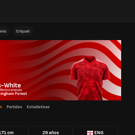
enis
Críquet
n
s-White
 Mediocampista
tingham Forest
n
Partidos
Estadisticas
171 cm
26 años
ENG