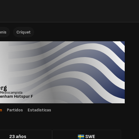
enis
Críquet
erg
 Mediocampista
tenham Hotspur F
n
Partidos
Estadisticas
23 años
SWE