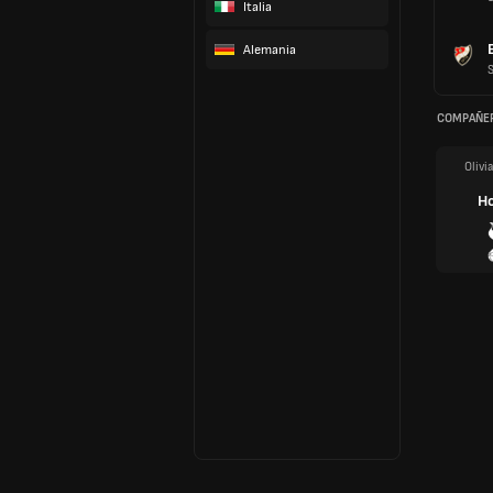
Italia
Alemania
COMPAÑER
Olivi
Ho