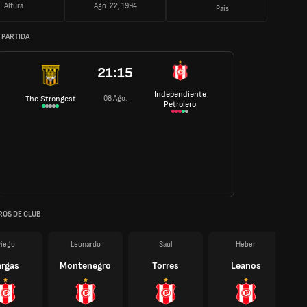
Altura
Ago. 22, 1994
País
 PARTIDA
21:15
Independiente
08 Ago.
The Strongest
Petrolero
OS DE CLUB
iego
Leonardo
Saul
Heber
argas
Montenegro
Torres
Leanos