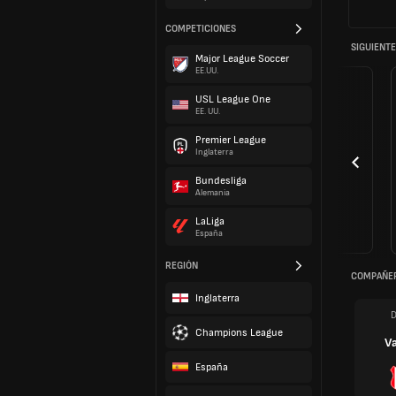
COMPETICIONES
SIGUIENTE
Major League Soccer
EE.UU.
USL League One
EE. UU.
Premier League
Inglaterra
Bundesliga
Alemania
LaLiga
España
REGIÓN
COMPAÑER
Inglaterra
D
Champions League
V
España