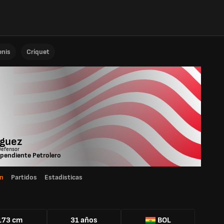
enis
Críquet
iguez
Defensor
pendiente Petrolero
n
Partidos
Estadisticas
173 cm
31 años
BOL