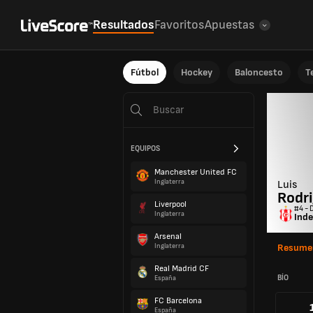
Resultados
Favoritos
Apuestas
Fútbol
Hockey
Baloncesto
T
EQUIPOS
Manchester United FC
Inglaterra
Luis
Rodr
Liverpool
#4 - 
Inglaterra
Inde
Arsenal
Inglaterra
Resume
Real Madrid CF
BÍO
España
FC Barcelona
España