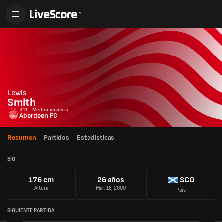
Lewis
Smith
#11 - Mediocampista
Aberdeen FC
Resumen
Partidos
Estadisticas
BÍO
176 cm
26 años
SCO
Altura
Mar. 16, 2000
País
SIGUIENTE PARTIDA