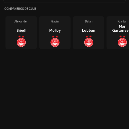
COMPAÑEROS DE CLUB
Alexander
Gavin
Dylan
Kjartan
Mar
Briedl
Molloy
Lobban
Kjartans