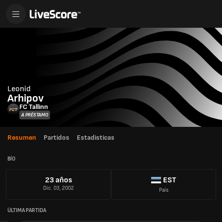
Leonid
Arhipov
FC Tallinn
A PRÉSTAMO
Resumen
Partidos
Estadisticas
BÍO
23 años
EST
Dic. 03, 2002
País
ÚLTIMA PARTIDA