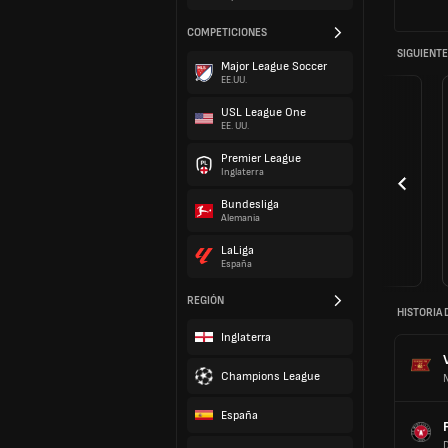
COMPETICIONES
SIGUIENTE
Major League Soccer
EE.UU.
USL League One
EE. UU.
Premier League
Inglaterra
Bundesliga
Alemania
LaLiga
España
REGIÓN
HISTORIA 
Inglaterra
Champions League
España