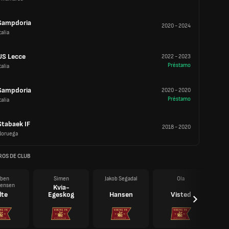
Sampdoria
2020
-
2024
talia
US Lecce
2022
-
2023
Préstamo
talia
Sampdoria
2020
-
2020
Préstamo
talia
Stabaek IF
2018
-
2020
Noruega
OS DE CLUB
ben
Simen
Jakob Segadal
Ola
tensen
Kvia-
lte
Egeskog
Hansen
Visted