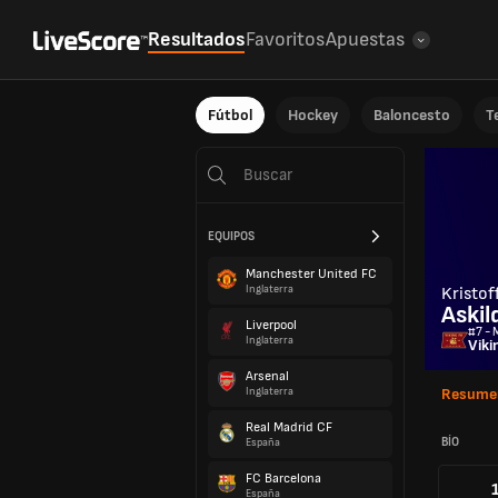
Resultados
Favoritos
Apuestas
Fútbol
Hockey
Baloncesto
T
EQUIPOS
Manchester United FC
Inglaterra
Kristof
Askil
Liverpool
#7 - 
Inglaterra
Viki
Arsenal
Inglaterra
Resume
Real Madrid CF
BÍO
España
FC Barcelona
España