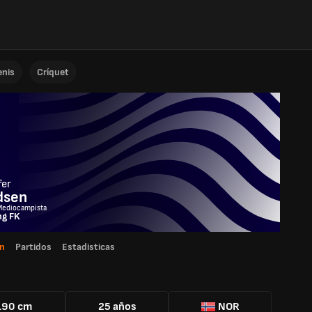
enis
Críquet
fer
dsen
Mediocampista
ng FK
n
Partidos
Estadisticas
190 cm
25 años
NOR