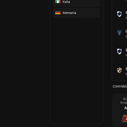
Italia
Alemania
I
I
I
COMPAÑER
Ru
Kris
A