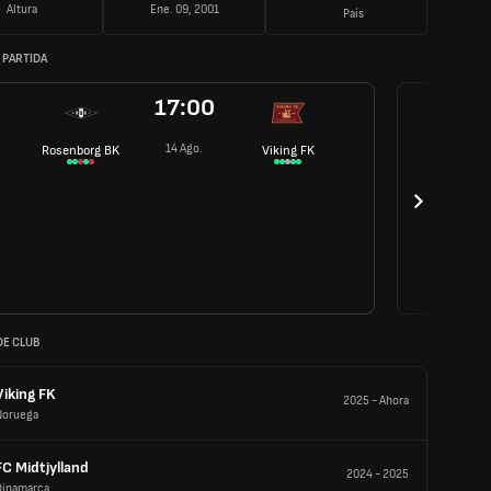
Altura
Ene. 09, 2001
País
 PARTIDA
17:00
14 Ago.
Rosenborg BK
Viking FK
DE CLUB
Viking FK
2025
-
Ahora
Noruega
FC Midtjylland
2024
-
2025
Dinamarca