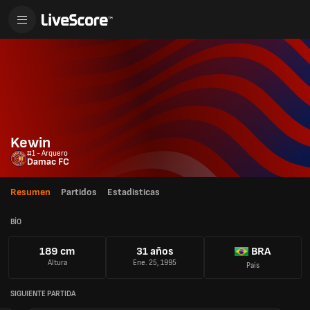
Kewin
#1 - Arquero
Damac FC
Resumen
Partidos
Estadisticas
BÍO
189 cm
31 años
BRA
Altura
Ene. 25, 1995
País
SIGUIENTE PARTIDA