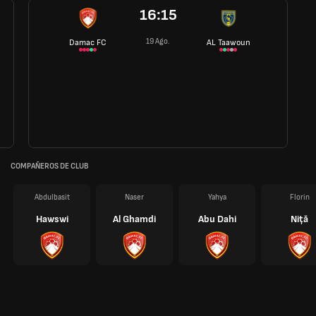
16:15
19 Ago.
Damac FC
AL Taawoun
COMPAÑEROS DE CLUB
Abdulbasit
Naser
Yahya
Florin
Hawswi
Al Ghamdi
Abu Dahi
Niță